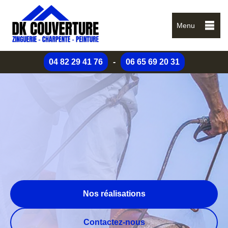
Menu
04 82 29 41 76
-
06 65 69 20 31
Nos réalisations
Contactez-nous