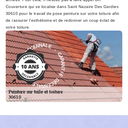
Couverture qui se localise dans Saint Nazaire Des Gardies
30610 pour le travail de pose peinture sur votre toiture afin
de rassurer l'esthétisme et de redonner un coup éclat de
votre toiture.
E
-
L
G
A
A
N
R
N
A
E
N
C
T
É
I
D
E
E
D
I
É
T
C
N
E
A
N
R
N
A
A
G
L
-
E