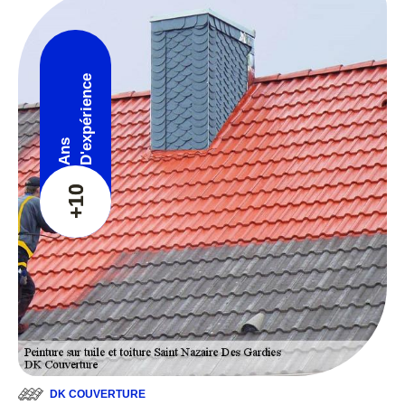
D'expérience
Ans
+10
DK COUVERTURE