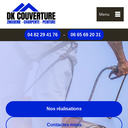
Menu
04 82 29 41 76
-
06 65 69 20 31
Nos réalisations
Contactez-nous