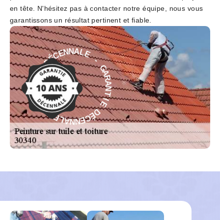
en tête. N'hésitez pas à contacter notre équipe, nous vous
garantissons un résultat pertinent et fiable.
E
-
L
A
G
N
A
N
R
E
A
C
N
É
T
D
I
E
E
D
I
T
É
N
C
A
E
R
N
A
N
G
A
-
L
E