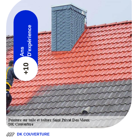
D'expérience
Ans
+10
DK COUVERTURE