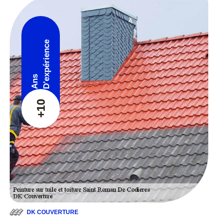
D'expérience
Ans
+10
DK COUVERTURE