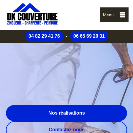
Menu
04 82 29 41 76
-
06 65 69 20 31
Nos réalisations
Contactez-nous