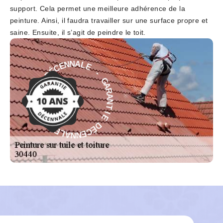
support. Cela permet une meilleure adhérence de la
peinture. Ainsi, il faudra travailler sur une surface propre et
saine. Ensuite, il s’agit de peindre le toit.
E
L
-
A
G
N
A
N
R
E
A
C
N
É
T
D
I
E
E
I
D
T
É
N
C
A
E
R
N
A
N
G
A
-
L
E