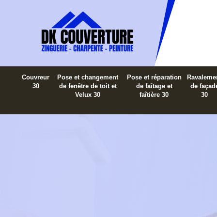
Couvreur
Pose et changement
Pose et réparation
Ravaleme
30
de fenêtre de toit et
de faîtage et
de façad
Velux 30
faîtière 30
30