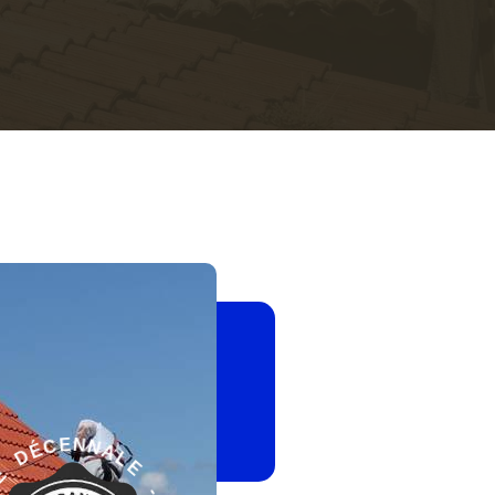
-
G
E
A
L
R
A
A
N
N
N
T