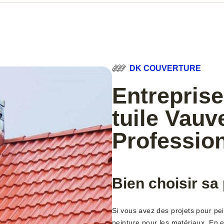
DK COUVERTURE
Entreprise
tuile Vauv
Profession
Bien choisir sa 
Si vous avez des projets pour pein
peinture pour les matériaux. En e