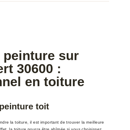
 peinture sur
ert 30600 :
nel en toiture
peinture toit
dre la toiture, il est important de trouver la meilleure
ffet, la toiture pourra être abîmée si vous choisissez