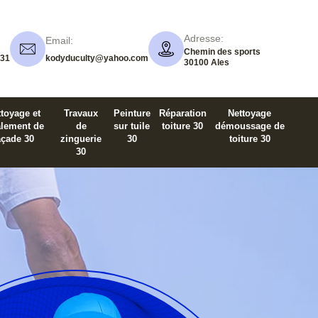
Adresse:
Email:
Chemin des sports
 31
kodyduculty@yahoo.com
30100 Ales
toyage et
Travaux
Peinture
Réparation
Nettoyage
alement de
de
sur tuile
toiture 30
démoussage de
açade 30
zinguerie
30
toiture 30
30