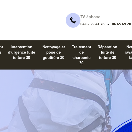
Téléphone:
-
04 82 29 41 76
06 65 69 20
nt
Intervention
Nettoyage et
Traitement
Réparation
Net
e
d'urgence fuite
pose de
de
fuite de
rav
toiture 30
gouttière 30
charpente
toiture 30
f
30