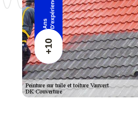
D'expérience
Ans
+10