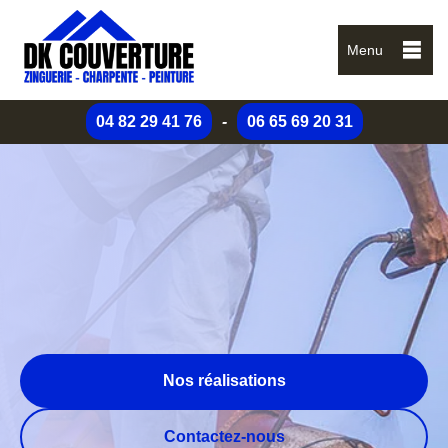
Menu
04 82 29 41 76
-
06 65 69 20 31
Nos réalisations
Contactez-nous