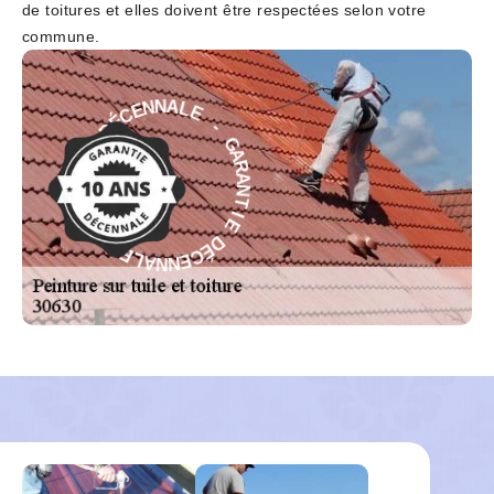
de toitures et elles doivent être respectées selon votre
commune.
E
L
-
A
G
N
A
N
R
E
A
C
N
É
T
D
I
E
E
I
D
T
É
N
C
A
E
R
N
A
N
G
A
-
L
E