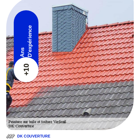
D'expérience
Ans
+10
DK COUVERTURE