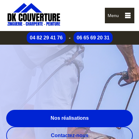
Menu
04 82 29 41 76
-
06 65 69 20 31
Nos réalisations
Contactez-nous