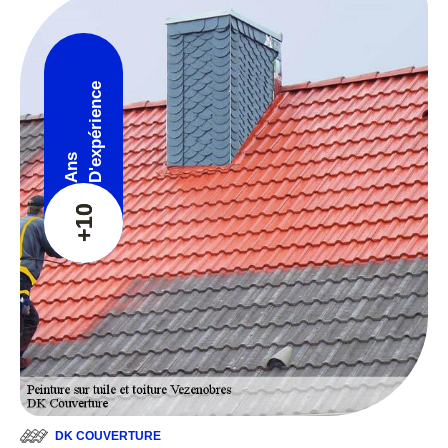
D'expérience
Ans
+10
DK COUVERTURE