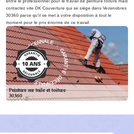
entre le professionnel pour le travail de peinture toiture mais
contactez vite DK Couverture qui se siège dans Vezenobres
30360 parce qu'il se met à votre disposition à tout le
moment pour le prix énorme de ce travail.
-
E
L
G
A
A
N
R
N
A
E
N
C
T
É
I
D
E
E
D
I
É
T
C
N
E
A
N
R
N
A
A
G
L
-
E