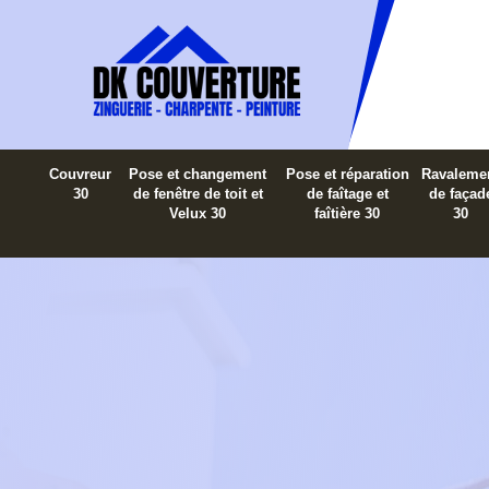
Couvreur
Pose et changement
Pose et réparation
Ravaleme
30
de fenêtre de toit et
de faîtage et
de façad
Velux 30
faîtière 30
30