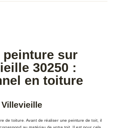
 peinture sur
vieille 30250 :
nel en toiture
Villevieille
re de toiture. Avant de réaliser une peinture de toit, il
i correspond au matériau de votre toit. Il est pour cela