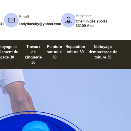
Adresse:
Email:
Chemin des sports
 31
kodyduculty@yahoo.com
30100 Ales
toyage et
Travaux
Peinture
Réparation
Nettoyage
alement de
de
sur tuile
toiture 30
démoussage de
açade 30
zinguerie
30
toiture 30
30