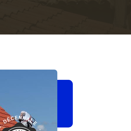
-
E
G
L
A
A
R
N
A
N
N