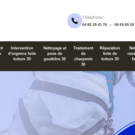
Téléphone:
-
04 82 29 41 76
06 65 69 20
nt
Intervention
Nettoyage et
Traitement
Réparation
Net
e
d'urgence fuite
pose de
de
fuite de
rav
toiture 30
gouttière 30
charpente
toiture 30
f
30