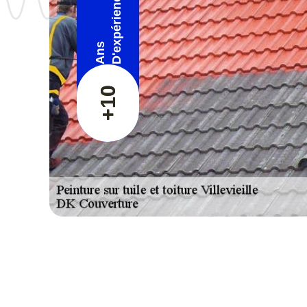
D'expérience
Ans
+10