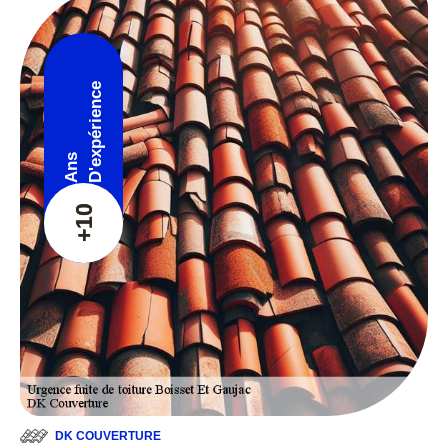
D'expérience
Ans
+10
DK COUVERTURE