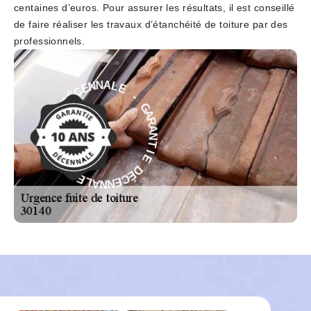
centaines d’euros. Pour assurer les résultats, il est conseillé
de faire réaliser les travaux d’étanchéité de toiture par des
professionnels.
E
-
L
A
G
N
A
N
R
E
A
C
N
É
T
D
I
E
E
D
I
T
É
N
C
A
E
R
N
A
N
G
A
-
L
E