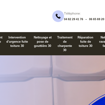
Téléphone:
-
04 82 29 41 76
06 65 69 20
nt
Intervention
Nettoyage et
Traitement
Réparation
Net
e
d'urgence fuite
pose de
de
fuite de
rav
toiture 30
gouttière 30
charpente
toiture 30
f
30