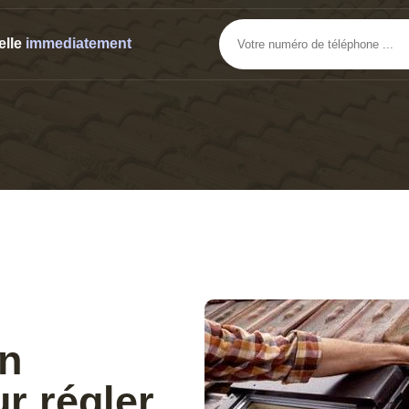
elle
immediatement
un
r régler