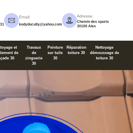
Adresse:
Email:
Chemin des sports
 31
kodyduculty@yahoo.com
30100 Ales
toyage et
Travaux
Peinture
Réparation
Nettoyage
alement de
de
sur tuile
toiture 30
démoussage de
açade 30
zinguerie
30
toiture 30
30