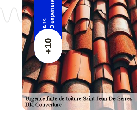
D'expérience
Ans
+10