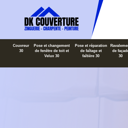
Couvreur
Pose et changement
Pose et réparation
Ravaleme
30
de fenêtre de toit et
de faîtage et
de façad
Velux 30
faîtière 30
30