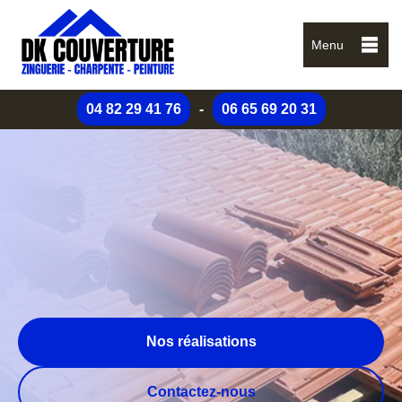
Menu
04 82 29 41 76
-
06 65 69 20 31
Nos réalisations
Contactez-nous