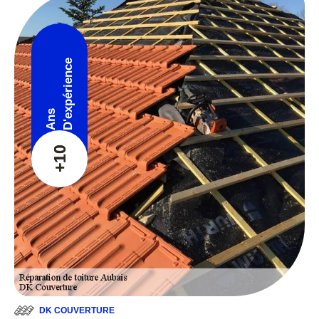
D'expérience
Ans
+10
DK COUVERTURE