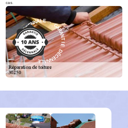
cas.
G
-
A
E
R
L
A
A
N
N
T
N
I
E
E
C
É
D
D
É
C
E
E
N
I
T
N
N
A
A
L
R
E
A
G
-