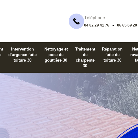
Téléphone:
-
04 82 29 41 76
06 65 69 20
nt
Intervention
Nettoyage et
Traitement
Réparation
Net
e
d'urgence fuite
pose de
de
fuite de
rav
toiture 30
gouttière 30
charpente
toiture 30
f
30