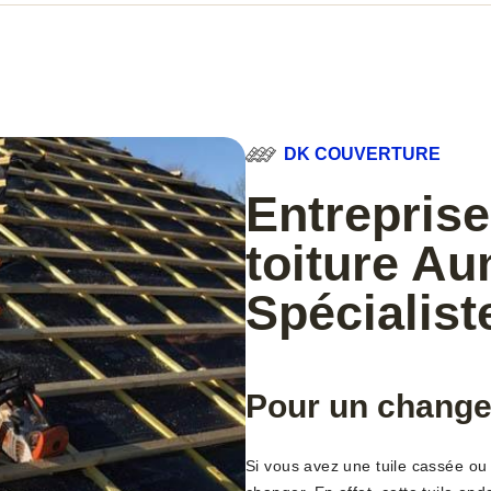
DK COUVERTURE
Entreprise
toiture A
Spécialist
Pour un change
Si vous avez une tuile cassée ou d