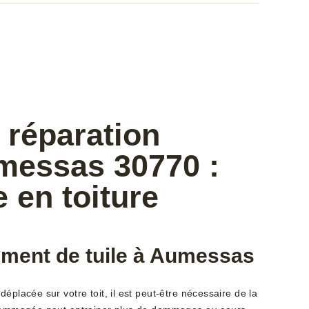
 réparation
umessas 30770 :
e en toiture
ment de tuile à Aumessas
éplacée sur votre toit, il est peut-être nécessaire de la