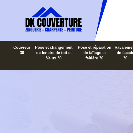
Couvreur
Pose et changement
Pose et réparation
Ravaleme
30
de fenêtre de toit et
de faîtage et
de façad
Velux 30
faîtière 30
30