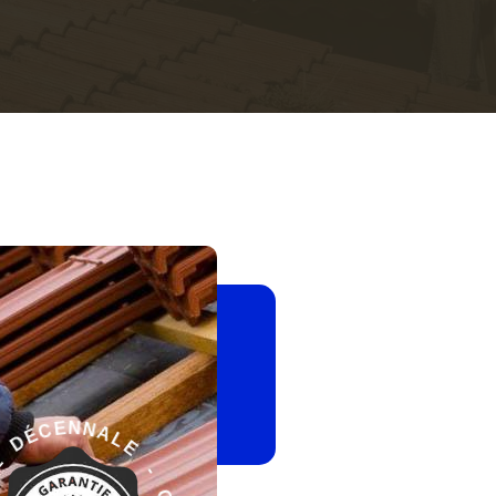
-
E
G
L
A
A
R
N
A
N
N
T
I