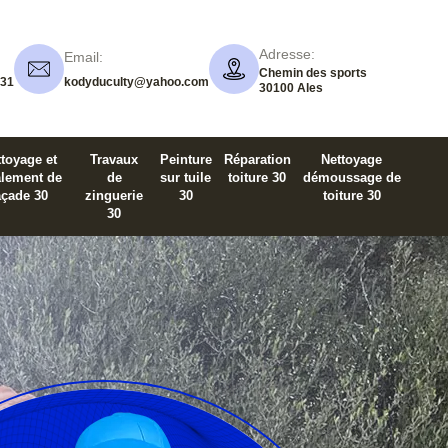
Adresse:
Email:
Chemin des sports
 31
kodyduculty@yahoo.com
30100 Ales
toyage et
Travaux
Peinture
Réparation
Nettoyage
alement de
de
sur tuile
toiture 30
démoussage de
açade 30
zinguerie
30
toiture 30
30