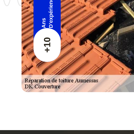
D'expérience
Ans
+10