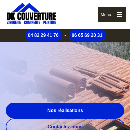
Menu
04 82 29 41 76
-
06 65 69 20 31
Nos réalisations
Contactez-nous