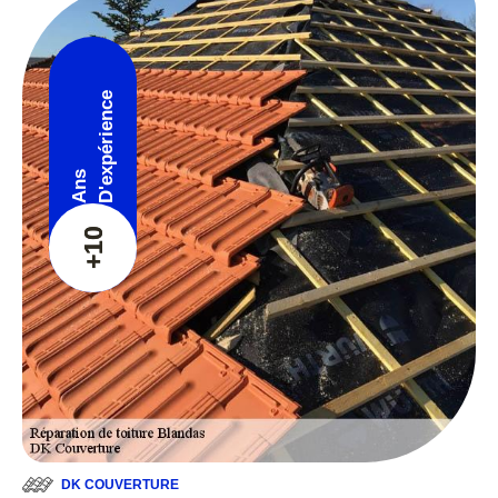
D'expérience
Ans
+10
DK COUVERTURE