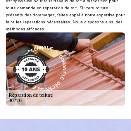
est spécialisé pour tous travaux de toit à disposition pour
toute demande en réparation de toit. Si votre toiture
présente des dommages, faites appel à notre expertise pour
faire les réparations nécessaires. Nous disposons ainsi des
méthodes efficaces.
E
-
L
G
A
A
N
R
N
A
E
N
C
T
É
D
I
E
E
D
I
É
T
C
N
E
A
N
R
N
A
A
G
L
-
E