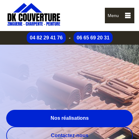
Menu
04 82 29 41 76
-
06 65 69 20 31
Nos réalisations
Contactez-nous