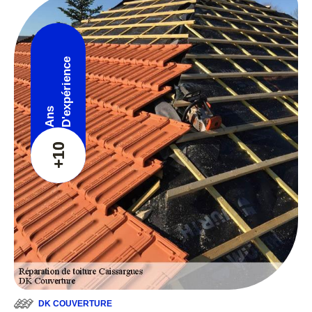
D'expérience
Ans
+10
DK COUVERTURE