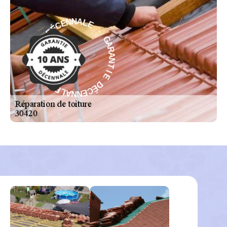
E
-
L
A
G
N
A
N
R
E
A
C
N
É
T
D
I
E
E
I
D
T
É
N
C
A
E
R
N
A
N
G
A
-
L
E