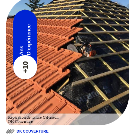
D'expérience
Ans
+10
DK COUVERTURE