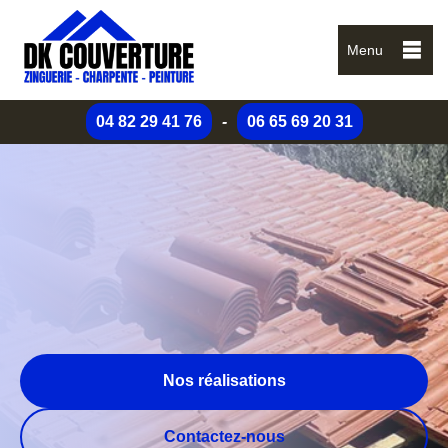
Menu
04 82 29 41 76
-
06 65 69 20 31
Nos réalisations
Contactez-nous