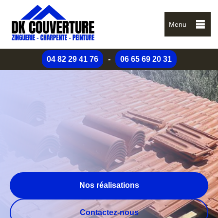
Menu
04 82 29 41 76
-
06 65 69 20 31
Nos réalisations
Contactez-nous