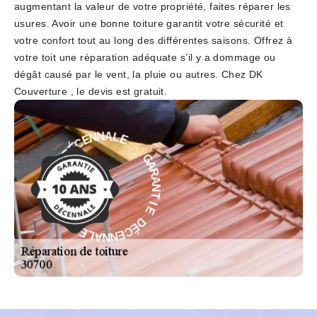
augmentant la valeur de votre propriété, faites réparer les
usures. Avoir une bonne toiture garantit votre sécurité et
votre confort tout au long des différentes saisons. Offrez à
votre toit une réparation adéquate s’il y a dommage ou
dégât causé par le vent, la pluie ou autres. Chez DK
Couverture , le devis est gratuit.
E
-
L
G
A
A
N
R
N
A
E
N
C
T
É
I
D
E
E
D
I
É
T
C
N
E
A
N
R
N
A
A
G
L
-
E