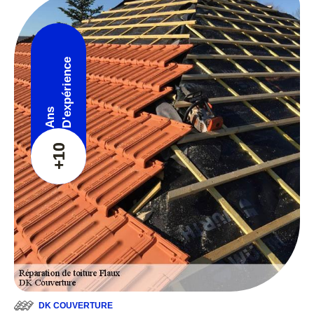
D'expérience
Ans
+10
DK COUVERTURE