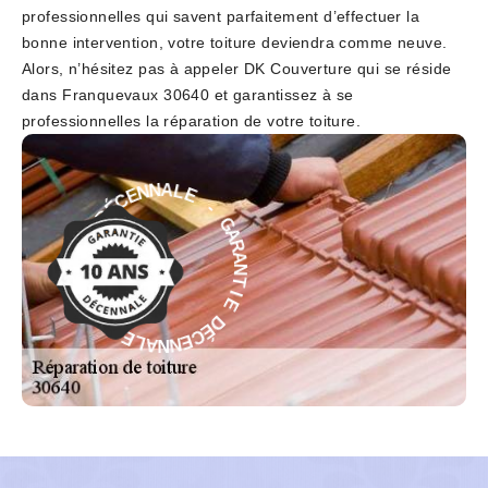
professionnelles qui savent parfaitement d’effectuer la
bonne intervention, votre toiture deviendra comme neuve.
Alors, n’hésitez pas à appeler DK Couverture qui se réside
dans Franquevaux 30640 et garantissez à se
professionnelles la réparation de votre toiture.
E
-
L
G
A
A
N
R
N
A
E
N
C
T
É
D
I
E
E
D
I
É
T
C
N
E
A
N
R
N
A
A
G
L
-
E