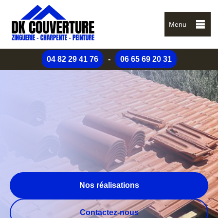
Menu
04 82 29 41 76
-
06 65 69 20 31
Nos réalisations
Contactez-nous