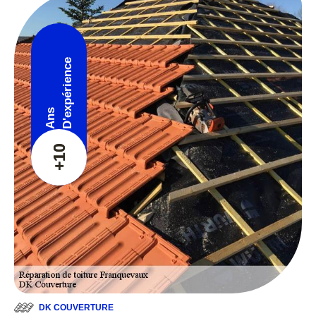
D'expérience
Ans
+10
DK COUVERTURE