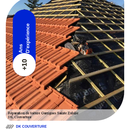
D'expérience
Ans
+10
DK COUVERTURE