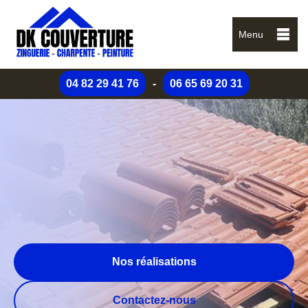
Menu
04 82 29 41 76
-
06 65 69 20 31
Nos réalisations
Contactez-nous