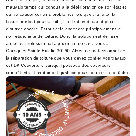
mauvais temps qui conduit à la détérioration de son état et
qui va causer certains problèmes tels que : la fuite, la
fissure surtout pour la tuile, l’infiltration d’eau et plus
d’autres encore. Et tout cela engendre principalement le
non étanchéité de toiture. Donc, la solution est de faire
appel au professionnel à proximité de chez vous à
Garrigues Sainte Eulalie 30190. Alors, ce professionnel de
la réparation de toiture que vous devez confier vos travaux
est DK Couverture puisqu’il possède des couvreurs
compétents et hautement qualifiés pour exercer cette tâche.
-
E
L
G
A
A
N
R
N
A
E
N
C
T
É
I
D
E
E
D
É
I
T
C
N
E
A
N
R
N
A
A
G
L
E
-