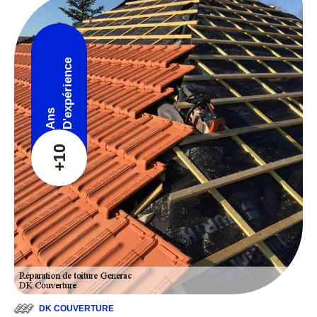
D'expérience
Ans
+10
DK COUVERTURE