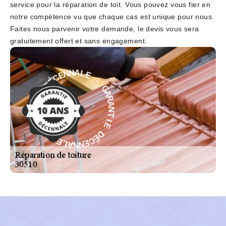
service pour la réparation de toit. Vous pouvez vous fier en
notre compétence vu que chaque cas est unique pour nous.
Faites nous parvenir votre demande, le devis vous sera
gratuitement offert et sans engagement.
-
E
L
G
A
A
N
R
N
A
E
N
C
T
É
I
D
E
E
D
I
É
T
C
N
E
A
N
R
N
A
A
G
L
-
E