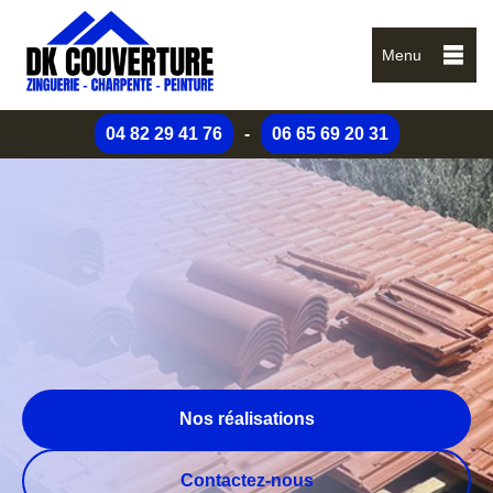
Menu
04 82 29 41 76
-
06 65 69 20 31
Nos réalisations
Contactez-nous