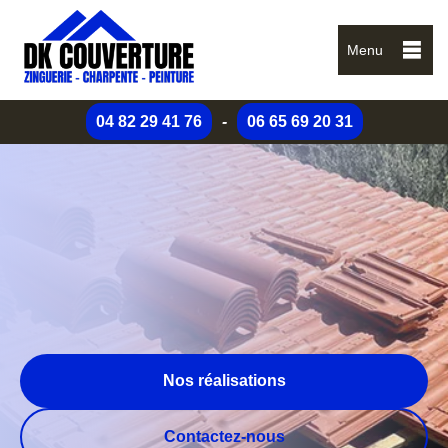
Menu
04 82 29 41 76
-
06 65 69 20 31
Nos réalisations
Contactez-nous