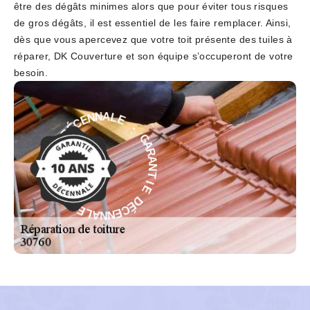
être des dégâts minimes alors que pour éviter tous risques
de gros dégâts, il est essentiel de les faire remplacer. Ainsi,
dès que vous apercevez que votre toit présente des tuiles à
réparer, DK Couverture et son équipe s’occuperont de votre
besoin.
-
E
G
L
A
A
R
N
A
N
N
E
C
T
É
I
D
E
D
E
É
I
C
T
N
E
N
A
N
R
A
A
G
L
E
-