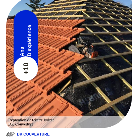
D'expérience
Ans
+10
DK COUVERTURE