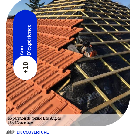
D'expérience
Ans
+10
DK COUVERTURE