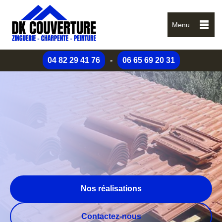
Menu
04 82 29 41 76
-
06 65 69 20 31
Nos réalisations
Contactez-nous