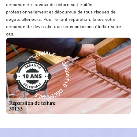
demande en travaux de toiture soit traitée
professionnellement et dépourvue de tous risques de
dégâts ultérieurs. Pour le tarif réparation, faites votre
demande de devis afin que nous puissions étudier votre
cas.
E
-
L
G
A
A
N
R
N
A
E
N
C
T
É
I
D
E
E
D
I
É
T
C
N
E
A
N
R
N
A
A
G
L
-
E