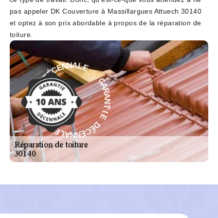
pas appeler DK Couverture à Massillargues Attuech 30140
et optez à son prix abordable à propos de la réparation de
toiture.
E
-
L
G
A
A
N
R
N
A
E
N
C
T
É
I
D
E
E
D
I
É
T
C
N
E
A
N
R
N
A
A
G
L
-
E