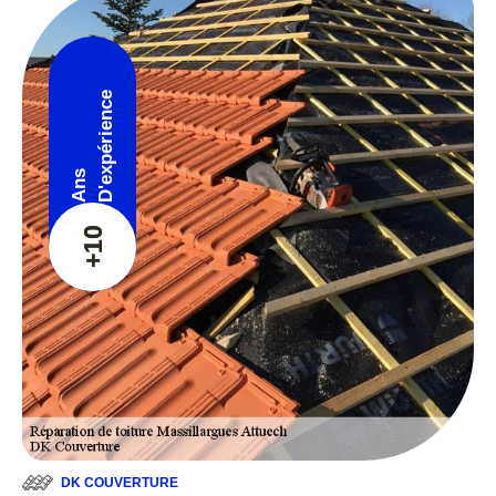
D'expérience
Ans
+10
DK COUVERTURE