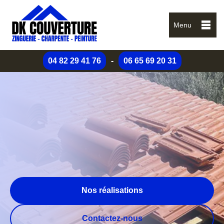
Menu
04 82 29 41 76
-
06 65 69 20 31
Nos réalisations
Contactez-nous