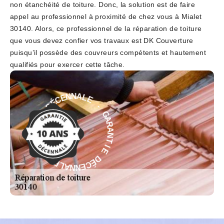
non étanchéité de toiture. Donc, la solution est de faire
appel au professionnel à proximité de chez vous à Mialet
30140. Alors, ce professionnel de la réparation de toiture
que vous devez confier vos travaux est DK Couverture
puisqu’il possède des couvreurs compétents et hautement
qualifiés pour exercer cette tâche.
E
L
-
A
N
G
N
A
R
E
C
A
N
É
D
T
I
E
E
I
D
T
N
É
A
C
R
E
A
N
G
N
A
-
L
E