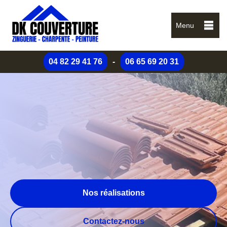
Menu
04 82 29 41 76
-
06 65 69 20 31
Nos réalisations
Contactez-nous