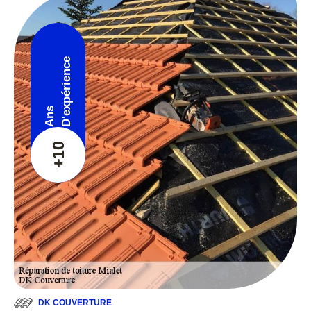
D'expérience
Ans
+10
DK COUVERTURE