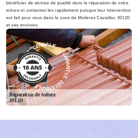
bénéficier de service de qualité dans la réparation de votre
toiture et contactez-les rapidement puisque leur intervention
est fait pour vous dans la zone de Molieres Cavaillac 30120
et ses environs.
-
E
L
G
A
A
N
R
N
A
E
N
C
T
É
I
D
E
E
D
I
É
T
C
N
E
A
N
R
N
A
A
G
L
-
E