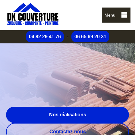
Menu
04 82 29 41 76
-
06 65 69 20 31
Nos réalisations
Contactez-nous