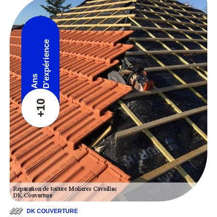
D'expérience
Ans
+10
DK COUVERTURE