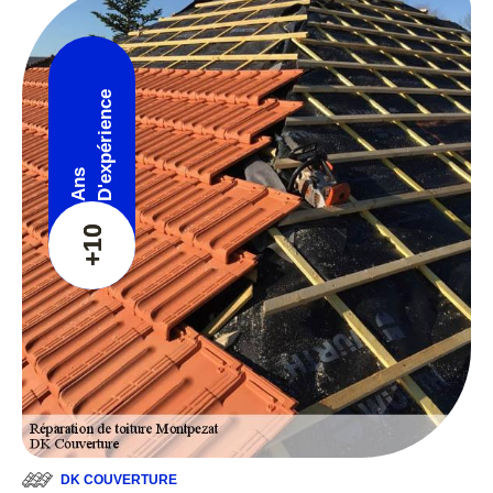
D'expérience
Ans
+10
DK COUVERTURE