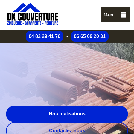
Menu
04 82 29 41 76
-
06 65 69 20 31
Nos réalisations
Contactez-nous