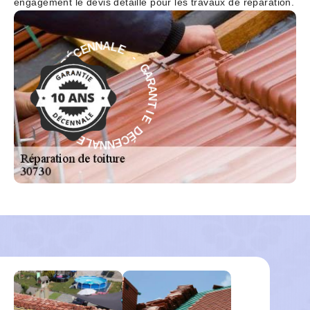
engagement le devis détaillé pour les travaux de réparation.
E
-
L
G
A
A
N
R
N
A
E
N
C
T
É
I
D
E
E
D
I
É
T
C
N
E
A
N
R
N
A
A
G
L
-
E