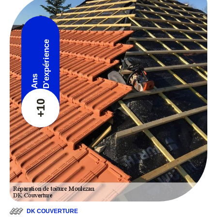
D'expérience
Ans
+10
DK COUVERTURE