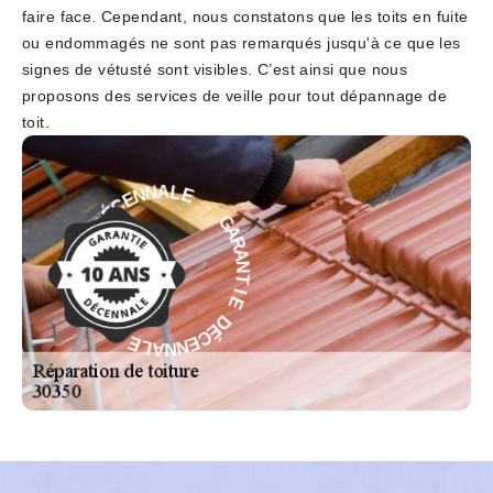
faire face. Cependant, nous constatons que les toits en fuite
ou endommagés ne sont pas remarqués jusqu'à ce que les
signes de vétusté sont visibles. C’est ainsi que nous
proposons des services de veille pour tout dépannage de
toit.
-
E
L
G
A
A
N
R
N
A
E
N
C
T
É
I
D
E
E
D
É
I
T
C
N
E
A
N
R
N
A
A
G
L
E
-