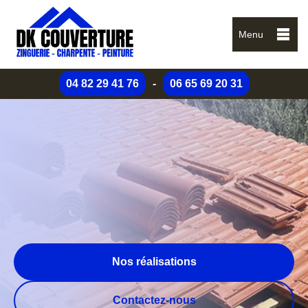
Menu
04 82 29 41 76
-
06 65 69 20 31
Nos réalisations
Contactez-nous