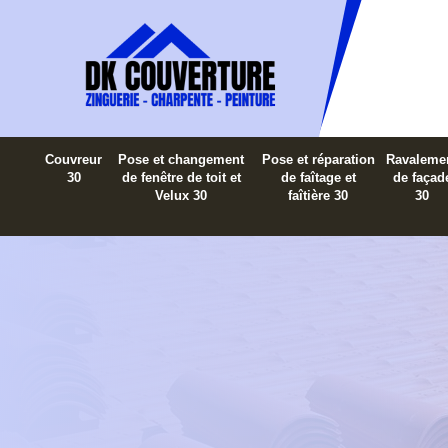
Couvreur
Pose et changement
Pose et réparation
Ravaleme
30
de fenêtre de toit et
de faîtage et
de façad
Velux 30
faîtière 30
30