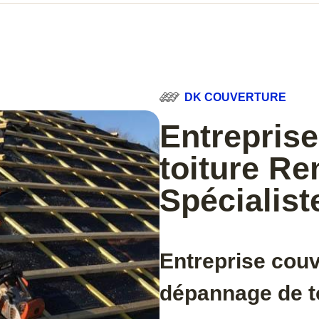
DK COUVERTURE
Entreprise
toiture Re
Spécialist
Entreprise cou
dépannage de t