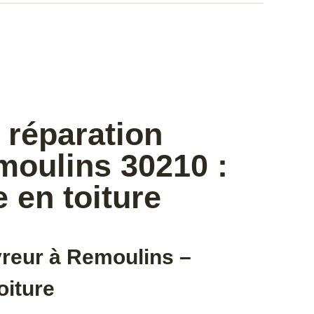
 réparation
moulins 30210 :
e en toiture
vreur à Remoulins –
oiture