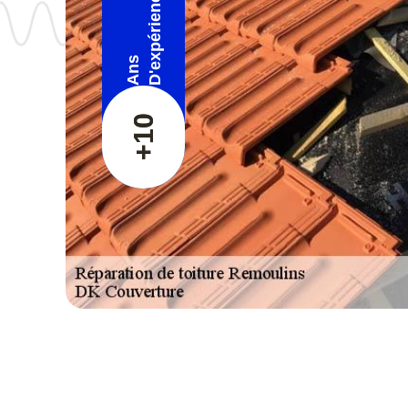
D'expérience
Ans
+10