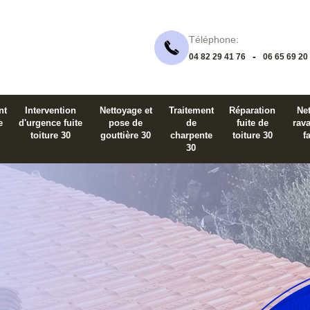
Téléphone:
-
04 82 29 41 76
06 65 69 20
nt
Intervention
Nettoyage et
Traitement
Réparation
Net
e
d'urgence fuite
pose de
de
fuite de
rav
toiture 30
gouttière 30
charpente
toiture 30
f
30