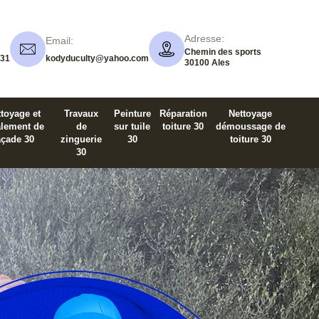
Adresse:
Email:
Chemin des sports
 31
kodyduculty@yahoo.com
30100 Ales
toyage et
Travaux
Peinture
Réparation
Nettoyage
alement de
de
sur tuile
toiture 30
démoussage de
açade 30
zinguerie
30
toiture 30
30