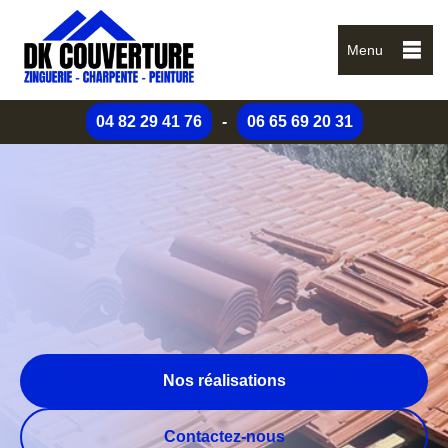
Menu
04 82 29 41 76
-
06 65 69 20 31
Nos réalisations
Contactez-nous