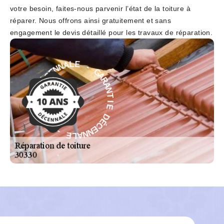
votre besoin, faites-nous parvenir l’état de la toiture à
réparer. Nous offrons ainsi gratuitement et sans
engagement le devis détaillé pour les travaux de réparation.
G
-
A
R
E
A
L
N
A
T
N
N
I
E
E
C
D
É
É
D
C
E
E
N
I
N
T
A
N
L
A
E
R
A
G
-