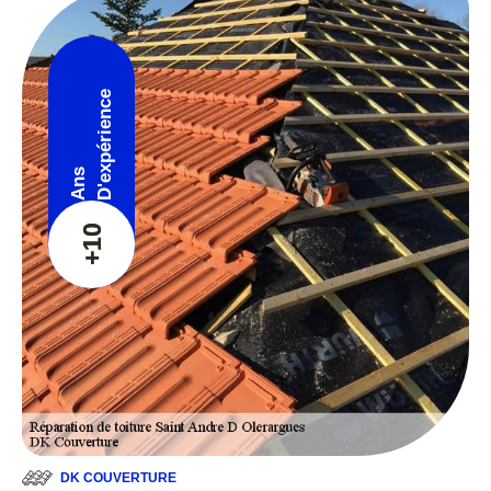
D'expérience
Ans
+10
DK COUVERTURE