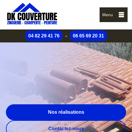
Menu
04 82 29 41 76
-
06 65 69 20 31
Nos réalisations
Contactez-nous