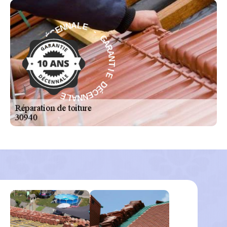
-
E
G
L
A
A
R
N
A
N
N
E
T
C
I
É
E
D
D
E
É
I
C
T
E
N
N
A
N
R
A
A
L
G
E
-