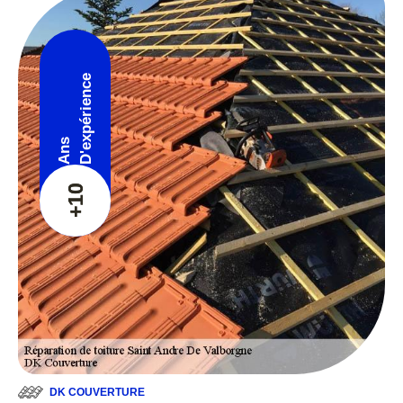
D'expérience
Ans
+10
DK COUVERTURE