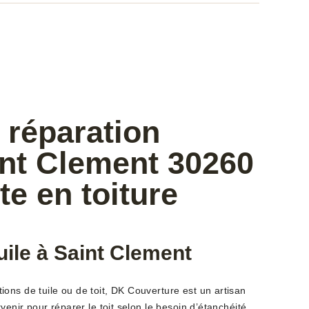
 réparation
int Clement 30260
te en toiture
uile à Saint Clement
ons de tuile ou de toit, DK Couverture est un artisan
venir pour réparer le toit selon le besoin d’étanchéité.