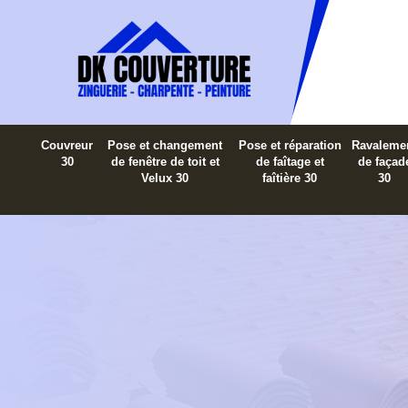
Couvreur
Pose et changement
Pose et réparation
Ravaleme
30
de fenêtre de toit et
de faîtage et
de façad
Velux 30
faîtière 30
30