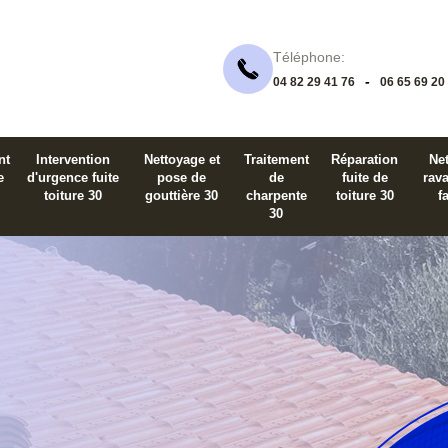
Téléphone:
-
04 82 29 41 76
06 65 69 20
nt
Intervention
Nettoyage et
Traitement
Réparation
Net
e
d'urgence fuite
pose de
de
fuite de
rav
toiture 30
gouttière 30
charpente
toiture 30
f
30