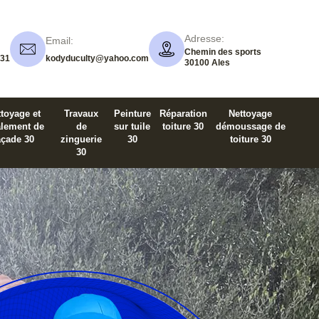
Adresse:
Email:
Chemin des sports
 31
kodyduculty@yahoo.com
30100 Ales
toyage et
Travaux
Peinture
Réparation
Nettoyage
alement de
de
sur tuile
toiture 30
démoussage de
açade 30
zinguerie
30
toiture 30
30