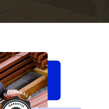
-
E
L
G
A
A
N
R
N
A
E
N
T
I