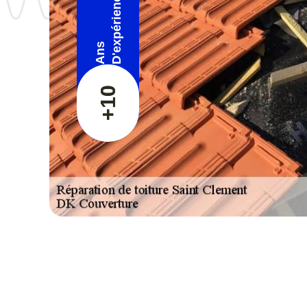
D'expérience
Ans
+10