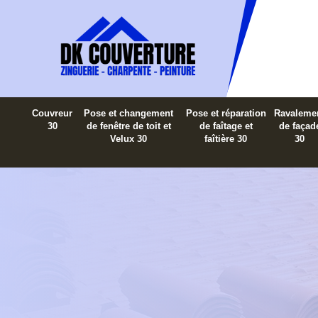
Couvreur
Pose et changement
Pose et réparation
Ravaleme
30
de fenêtre de toit et
de faîtage et
de façad
Velux 30
faîtière 30
30