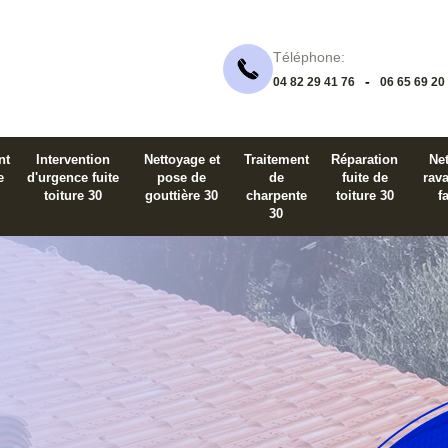
Téléphone:
-
04 82 29 41 76
06 65 69 20
nt
Intervention
Nettoyage et
Traitement
Réparation
Net
e
d'urgence fuite
pose de
de
fuite de
rav
toiture 30
gouttière 30
charpente
toiture 30
f
30