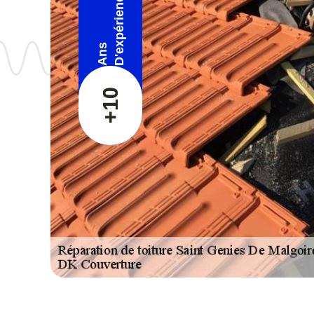
D'expérience
Ans
+10