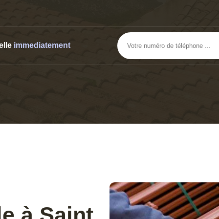
elle
immediatement
le à Saint