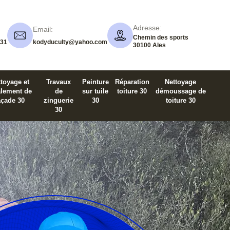
Adresse:
Email:
Chemin des sports
 31
kodyduculty@yahoo.com
30100 Ales
toyage et
Travaux
Peinture
Réparation
Nettoyage
alement de
de
sur tuile
toiture 30
démoussage de
açade 30
zinguerie
30
toiture 30
30