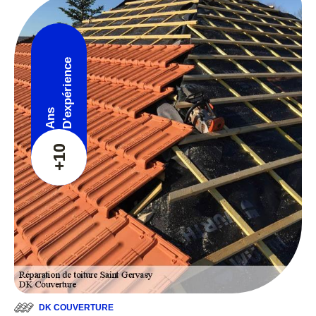
D'expérience
Ans
+10
DK COUVERTURE