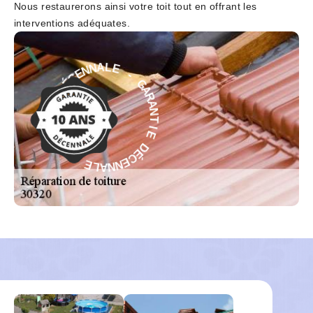
Nous restaurerons ainsi votre toit tout en offrant les
interventions adéquates.
-
G
E
A
L
R
A
A
N
N
N
T
E
C
I
E
É
D
D
É
E
C
I
E
T
N
N
N
A
A
R
L
A
E
G
-