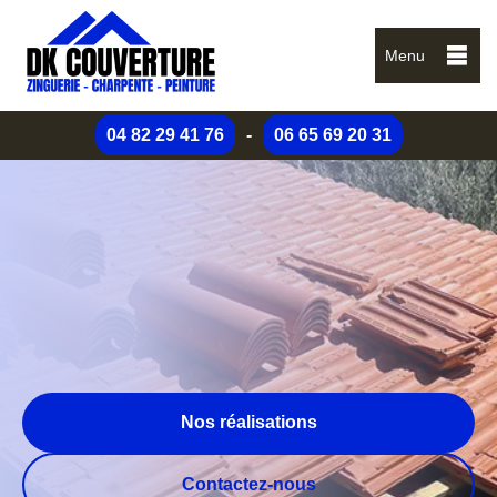
Menu
04 82 29 41 76
-
06 65 69 20 31
Nos réalisations
Contactez-nous