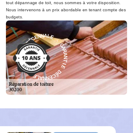
tout dépannage de toit, nous sommes à votre disposition.
Nous intervenons à un prix abordable en tenant compte des
budgets.
-
E
L
G
A
A
N
R
N
A
E
N
C
T
É
I
D
E
E
D
I
É
T
C
N
E
A
N
R
N
A
A
G
L
-
E