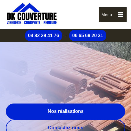
Menu
04 82 29 41 76
-
06 65 69 20 31
Nos réalisations
Contactez-nous