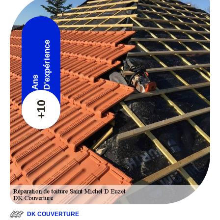
D'expérience
Ans
+10
DK COUVERTURE