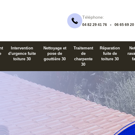
Téléphone:
-
04 82 29 41 76
06 65 69 20
nt
Intervention
Nettoyage et
Traitement
Réparation
Net
e
d'urgence fuite
pose de
de
fuite de
rav
toiture 30
gouttière 30
charpente
toiture 30
f
30