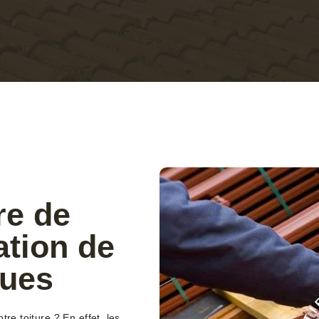
re de
ation de
gues
re toiture ? En effet, les