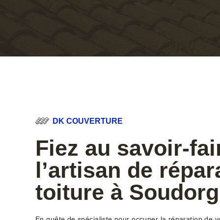
DK COUVERTURE
Fiez au savoir-fai
l’artisan de répar
toiture à Soudor
En quête de spécialiste pour occuper la réparation de vot