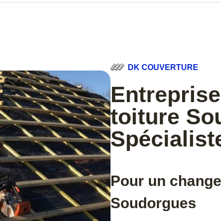
DK COUVERTURE
Entreprise
toiture So
Spécialist
Pour un change
Soudorgues