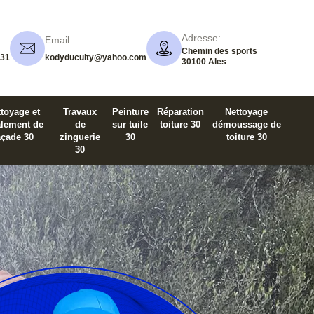
Adresse:
Email:
Chemin des sports
 31
kodyduculty@yahoo.com
30100 Ales
toyage et
Travaux
Peinture
Réparation
Nettoyage
alement de
de
sur tuile
toiture 30
démoussage de
açade 30
zinguerie
30
toiture 30
30