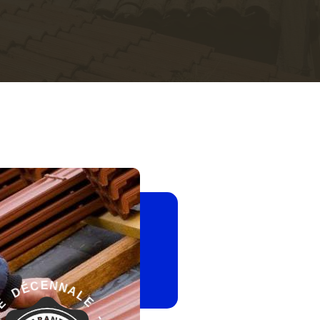
-
E
L
G
A
A
N
R
N
A
E
N