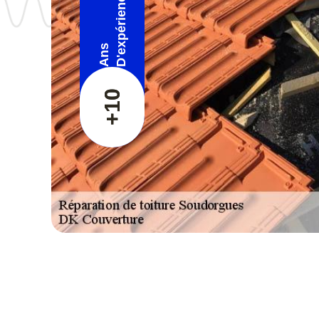
D'expérience
Ans
+10