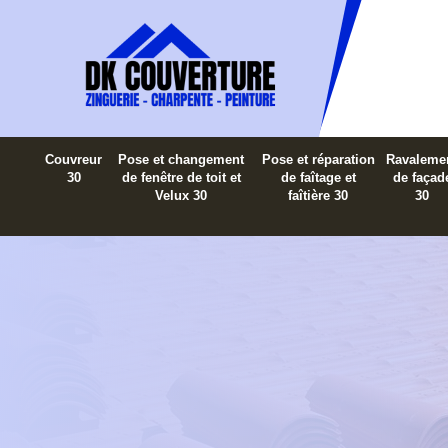
Couvreur
Pose et changement
Pose et réparation
Ravaleme
30
de fenêtre de toit et
de faîtage et
de façad
Velux 30
faîtière 30
30