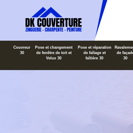
Couvreur
Pose et changement
Pose et réparation
Ravaleme
30
de fenêtre de toit et
de faîtage et
de façad
Velux 30
faîtière 30
30