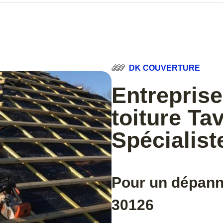
DK COUVERTURE
Entreprise
toiture Ta
Spécialist
Pour un dépanna
30126