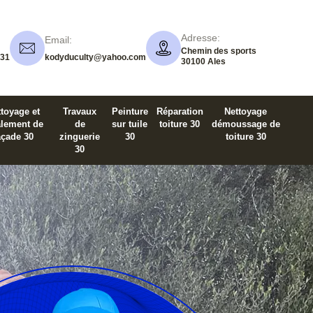
Adresse:
Email:
Chemin des sports
 31
kodyduculty@yahoo.com
30100 Ales
toyage et
Travaux
Peinture
Réparation
Nettoyage
alement de
de
sur tuile
toiture 30
démoussage de
açade 30
zinguerie
30
toiture 30
30