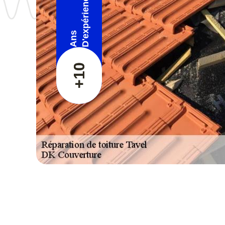
D'expérience
Ans
+10