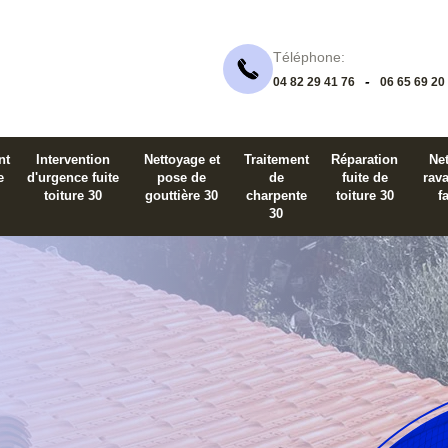
Téléphone:
-
04 82 29 41 76
06 65 69 20
nt
Intervention
Nettoyage et
Traitement
Réparation
Net
e
d'urgence fuite
pose de
de
fuite de
rav
toiture 30
gouttière 30
charpente
toiture 30
f
30