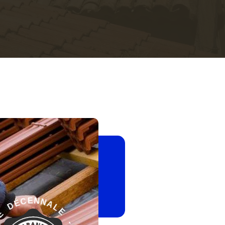
-
E
L
G
A
A
N
R
N
A
E
N