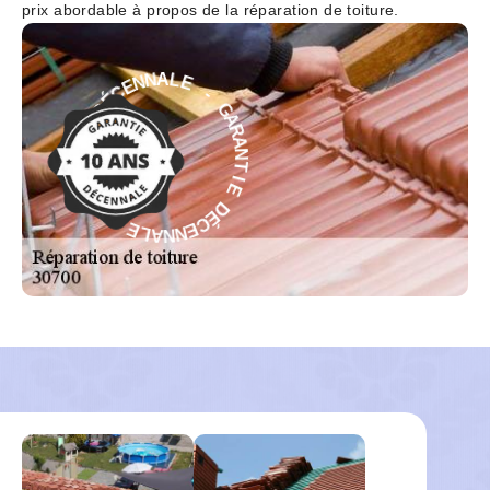
prix abordable à propos de la réparation de toiture.
-
E
G
L
A
A
N
R
N
A
N
E
C
T
É
I
D
E
D
E
É
I
C
T
N
E
A
N
R
N
A
A
G
L
E
-