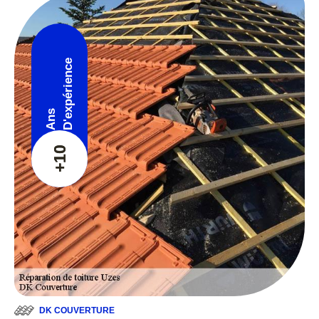
D'expérience
Ans
+10
DK COUVERTURE