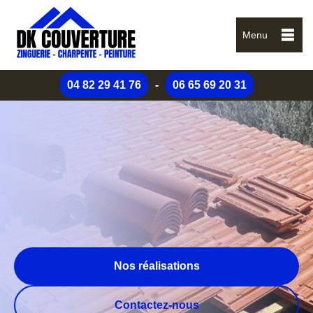
Menu
04 82 29 41 76
-
06 65 69 20 31
Nos réalisations
Contactez-nous