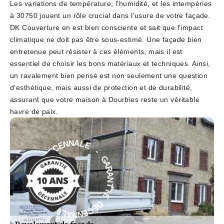
Les variations de température, l'humidité, et les intempéries
à 30750 jouent un rôle crucial dans l'usure de votre façade.
DK Couverture en est bien consciente et sait que l'impact
climatique ne doit pas être sous-estimé. Une façade bien
entretenue peut résister à ces éléments, mais il est
essentiel de choisir les bons matériaux et techniques. Ainsi,
un ravalement bien pensé est non seulement une question
d'esthétique, mais aussi de protection et de durabilité,
assurant que votre maison à Dourbies reste un véritable
havre de paix.
E
-
L
G
A
A
N
R
N
A
E
N
C
T
É
D
I
E
E
D
I
É
T
C
N
E
A
N
R
N
A
A
G
L
-
E