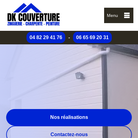
Menu
04 82 29 41 76
-
06 65 69 20 31
Nos réalisations
Contactez-nous