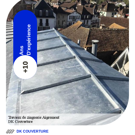
D'expérience
Ans
+10
DK COUVERTURE