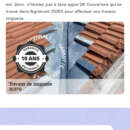
toit. Donc, n'hésitez pas à faire appel DK Couverture qui se
trouve dans Aigremont 30350 pour effectuer vos travaux
zinguerie.
-
E
G
L
A
A
R
N
A
N
N
E
T
C
I
É
E
D
D
E
É
I
C
T
E
N
N
A
N
R
A
A
L
G
E
-