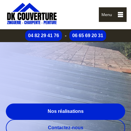
Menu
04 82 29 41 76
-
06 65 69 20 31
Nos réalisations
Contactez-nous