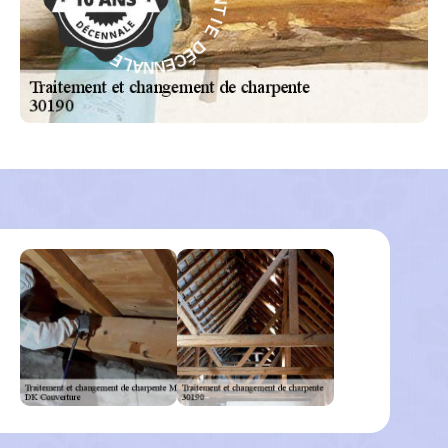
E
D
I
É
T
C
N
A
E
N
R
N
A
A
G
L
-
E