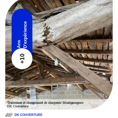
D'expérience
Ans
+10
DK COUVERTURE