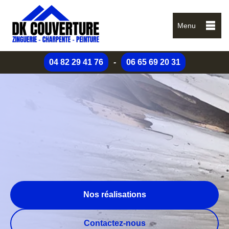
Menu
04 82 29 41 76
-
06 65 69 20 31
Nos réalisations
Contactez-nous