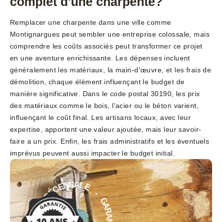
complet d'une charpente?
Remplacer une charpente dans une ville comme
Montignargues peut sembler une entreprise colossale, mais
comprendre les coûts associés peut transformer ce projet
en une aventure enrichissante. Les dépenses incluent
généralement les matériaux, la main-d'œuvre, et les frais de
démolition, chaque élément influençant le budget de
manière significative. Dans le code postal 30190, les prix
des matériaux comme le bois, l'acier ou le béton varient,
influençant le coût final. Les artisans locaux, avec leur
expertise, apportent une valeur ajoutée, mais leur savoir-
faire a un prix. Enfin, les frais administratifs et les éventuels
imprévus peuvent aussi impacter le budget initial.
E
-
L
G
A
A
N
R
N
A
E
N
C
É
T
D
I
E