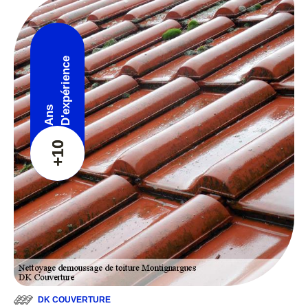
D'expérience
Ans
+10
DK COUVERTURE