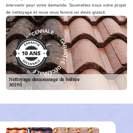
intervenir pour votre demande. Soumettez-nous votre projet
de nettoyage et nous vous ferons un devis gratuit.
-
E
L
G
A
A
N
R
N
A
E
N
C
T
É
I
D
E
E
D
I
É
T
C
N
E
A
N
R
N
A
A
G
L
-
E