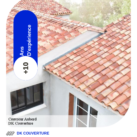
D'expérience
Ans
+10
DK COUVERTURE