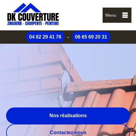
Menu
04 82 29 41 76
-
06 65 69 20 31
Nos réalisations
Contactez-nous