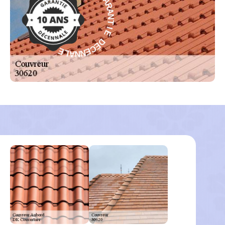
T
C
I
É
E
D
D
E
É
I
C
T
E
N
N
A
N
R
A
A
L
G
E
-