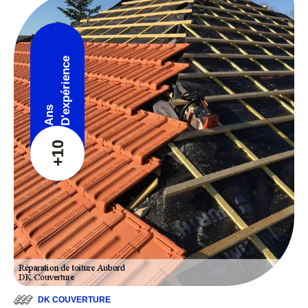
D'expérience
Ans
+10
DK COUVERTURE