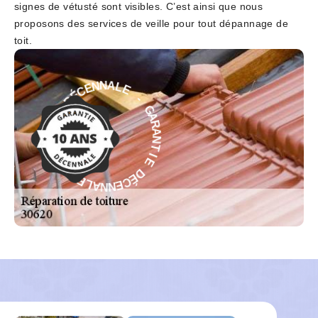
signes de vétusté sont visibles. C’est ainsi que nous
proposons des services de veille pour tout dépannage de
toit.
E
-
L
A
G
N
A
N
R
E
A
C
N
É
T
D
I
E
E
I
D
T
É
N
C
A
E
R
N
A
N
G
A
-
L
E