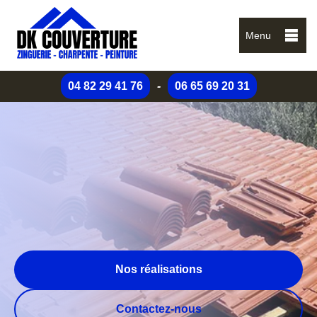
Menu
04 82 29 41 76
-
06 65 69 20 31
Nos réalisations
Contactez-nous