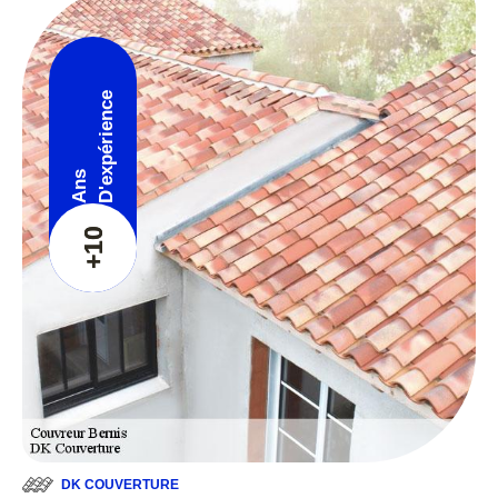
D'expérience
Ans
+10
DK COUVERTURE