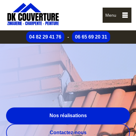
Menu
04 82 29 41 76
-
06 65 69 20 31
Nos réalisations
Contactez-nous