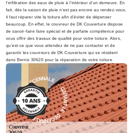
l’infiltration des eaux de pluie à l’intérieur d’un demeure. En
fait, dès la saison de pluie n’est pas encore au rendez-vous,
il faut réparer vite la toiture afin d’éviter de dépenser
beaucoup. En effet, le couvreur de DK Couverture dispose
de savoir-faire faire spécial et de parfaite compétence pour
vous offrir des travaux de qualité pour votre toiture. Alors,
qu’est-ce que vous attendez de ne pas contacter et de
garantir les couvreurs de DK Couverture qui se résident
dans Bernis 30620 pour la réparation de votre toiture.
E
-
L
A
G
N
A
N
R
E
A
C
N
É
T
D
I
E
E
D
I
T
É
N
C
A
E
R
N
A
N
G
A
L
-
E