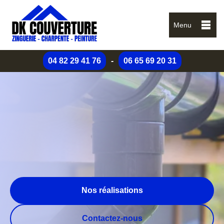
Menu
04 82 29 41 76
-
06 65 69 20 31
Nos réalisations
Contactez-nous