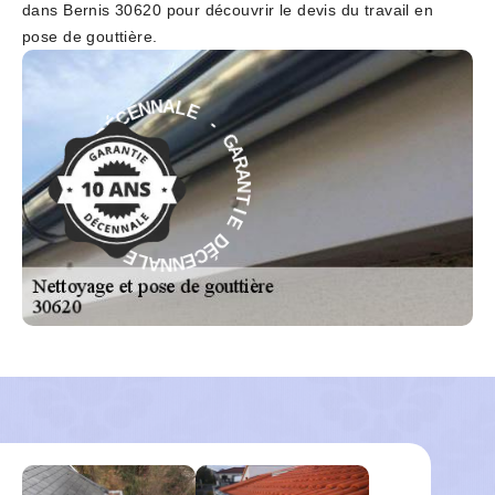
dans Bernis 30620 pour découvrir le devis du travail en
pose de gouttière.
-
E
L
G
A
A
N
R
N
A
E
N
C
T
É
I
D
E
E
D
I
É
T
C
N
E
A
N
R
N
A
A
G
L
-
E