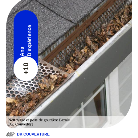
D'expérience
Ans
+10
DK COUVERTURE