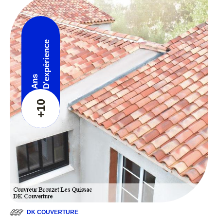
D'expérience
Ans
+10
DK COUVERTURE