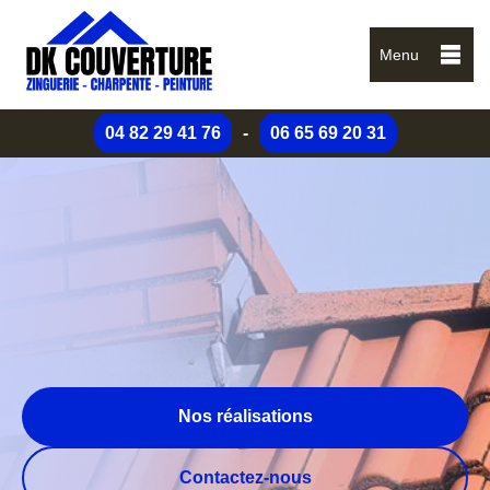
Menu
04 82 29 41 76
-
06 65 69 20 31
Nos réalisations
Contactez-nous