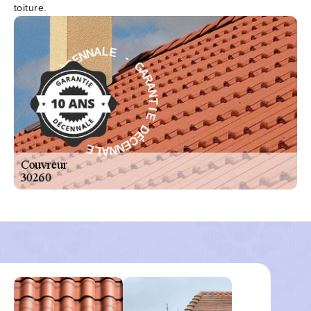
toiture.
-
G
E
A
L
R
A
A
N
N
N
T
E
I
C
E
É
D
D
É
E
C
I
E
T
N
N
N
A
A
R
L
A
E
G
-