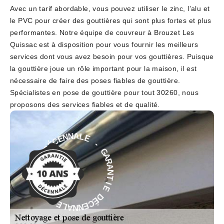
Avec un tarif abordable, vous pouvez utiliser le zinc, l’alu et
le PVC pour créer des gouttières qui sont plus fortes et plus
performantes. Notre équipe de couvreur à Brouzet Les
Quissac est à disposition pour vous fournir les meilleurs
services dont vous avez besoin pour vos gouttières. Puisque
la gouttière joue un rôle important pour la maison, il est
nécessaire de faire des poses fiables de gouttière.
Spécialistes en pose de gouttière pour tout 30260, nous
proposons des services fiables et de qualité.
E
-
L
G
A
A
N
R
N
A
E
N
C
T
É
I
D
E
E
D
I
É
T
C
N
E
A
N
R
N
A
A
G
L
-
E