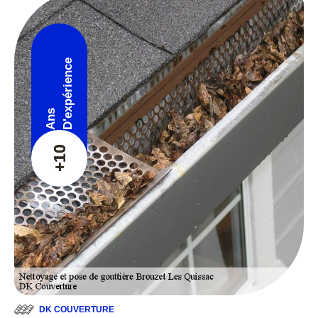
D'expérience
Ans
+10
DK COUVERTURE