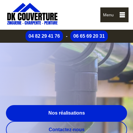
Menu
04 82 29 41 76
-
06 65 69 20 31
Nos réalisations
Contactez-nous