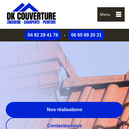
Menu
04 82 29 41 76
-
06 65 69 20 31
Nos réalisations
Contactez-nous