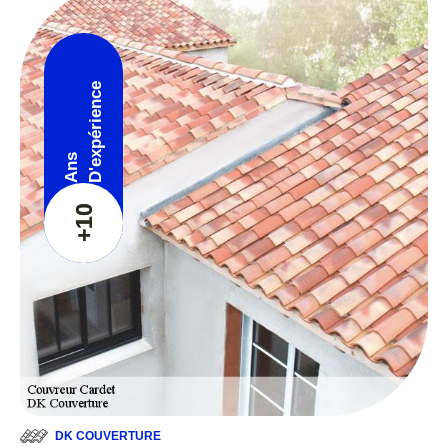
D'expérience
Ans
+10
DK COUVERTURE