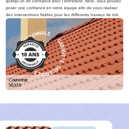
quelqu’un de confiance pour l’entretenir. Ainsi, vous pouvez
poser une confiance en notre équipe afin de vous réaliser
des interventions fiables pour les différents travaux de toit.
-
E
G
L
A
A
R
N
A
N
N
E
T
C
I
É
E
D
D
E
É
I
C
T
E
N
N
A
N
R
A
A
L
G
E
-