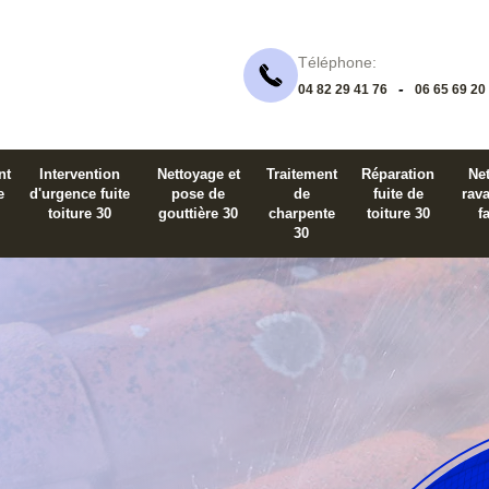
Téléphone:
-
04 82 29 41 76
06 65 69 20
nt
Intervention
Nettoyage et
Traitement
Réparation
Net
e
d'urgence fuite
pose de
de
fuite de
rav
toiture 30
gouttière 30
charpente
toiture 30
f
30