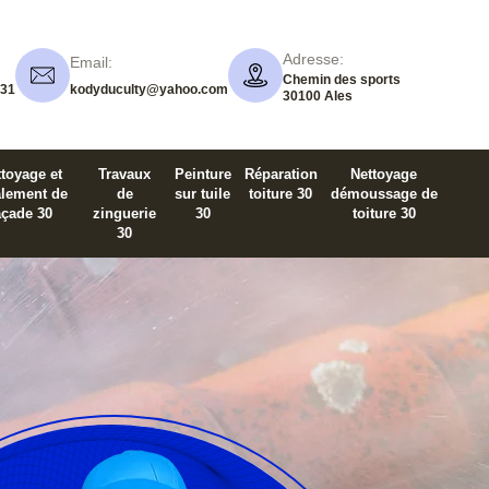
Adresse:
Email:
Chemin des sports
 31
kodyduculty@yahoo.com
30100 Ales
toyage et
Travaux
Peinture
Réparation
Nettoyage
alement de
de
sur tuile
toiture 30
démoussage de
açade 30
zinguerie
30
toiture 30
30