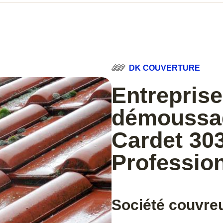
DK COUVERTURE
Entreprise
démoussag
Cardet 303
Professio
Société couvreu