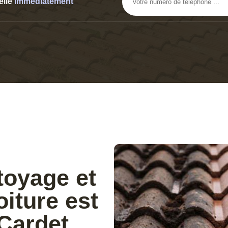
elle
immediatement
toyage et
iture est
 Cardet