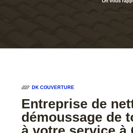
On vous rapp
DK COUVERTURE
Entreprise de net
démoussage de to
à votre service à