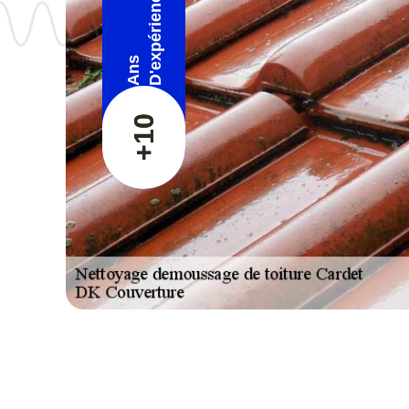
D'expérience
Ans
+10