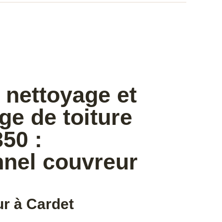
 nettoyage et
e de toiture
50 :
nnel couvreur
r à Cardet