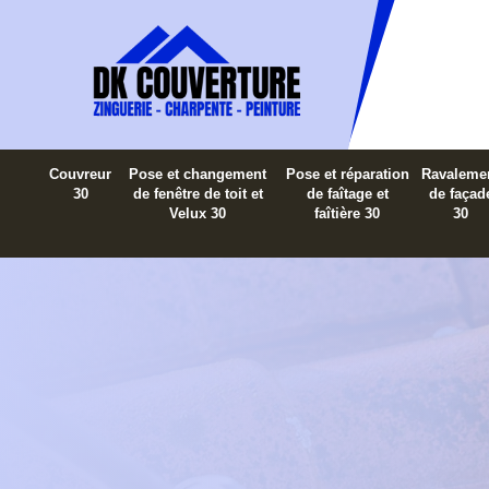
Couvreur
Pose et changement
Pose et réparation
Ravaleme
30
de fenêtre de toit et
de faîtage et
de façad
Velux 30
faîtière 30
30