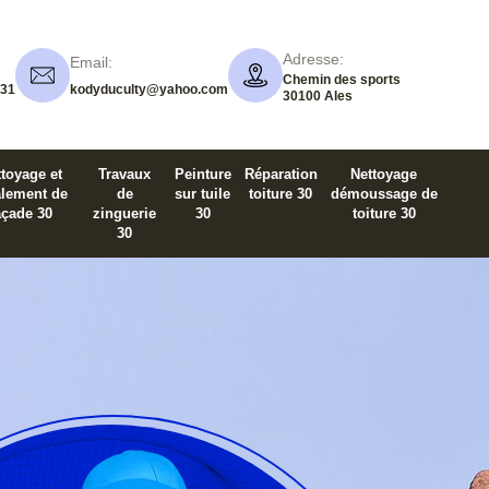
Adresse:
Email:
Chemin des sports
 31
kodyduculty@yahoo.com
30100 Ales
toyage et
Travaux
Peinture
Réparation
Nettoyage
alement de
de
sur tuile
toiture 30
démoussage de
açade 30
zinguerie
30
toiture 30
30