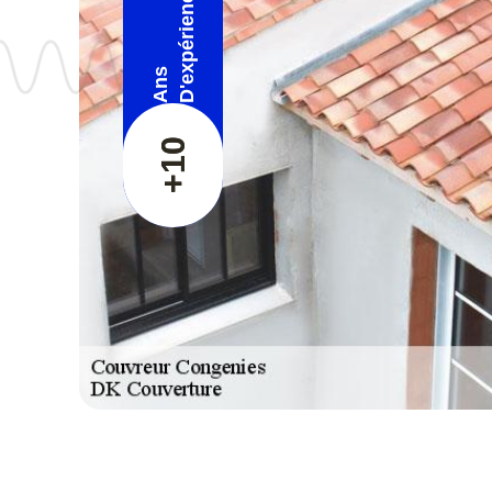
D'expérience
Ans
+10