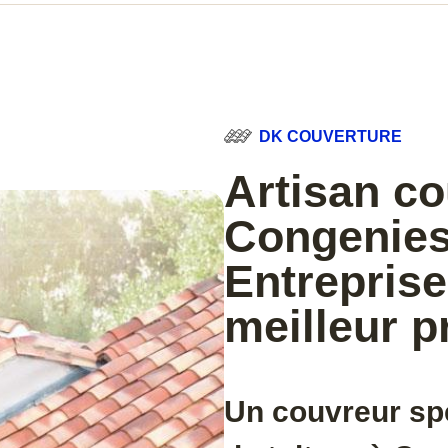
DK COUVERTURE
Artisan c
Congenies
Entreprise
meilleur p
Un couvreur spé