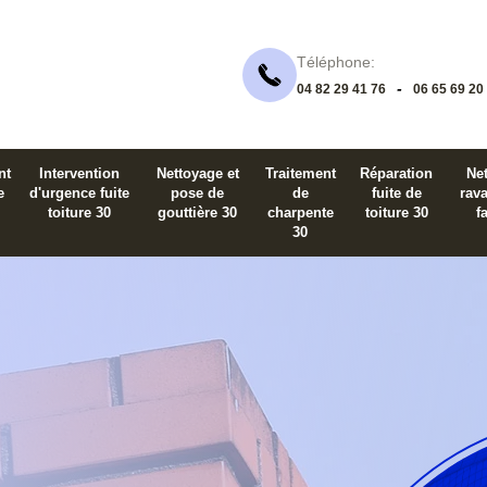
Téléphone:
-
04 82 29 41 76
06 65 69 20
nt
Intervention
Nettoyage et
Traitement
Réparation
Net
e
d'urgence fuite
pose de
de
fuite de
rav
toiture 30
gouttière 30
charpente
toiture 30
f
30