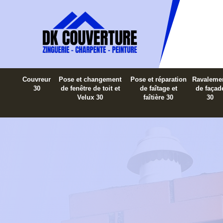
Couvreur
Pose et changement
Pose et réparation
Ravaleme
30
de fenêtre de toit et
de faîtage et
de façad
Velux 30
faîtière 30
30