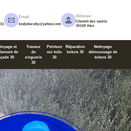
Adresse:
Email:
Chemin des sports
 31
kodyduculty@yahoo.com
30100 Ales
toyage et
Travaux
Peinture
Réparation
Nettoyage
alement de
de
sur tuile
toiture 30
démoussage de
açade 30
zinguerie
30
toiture 30
30