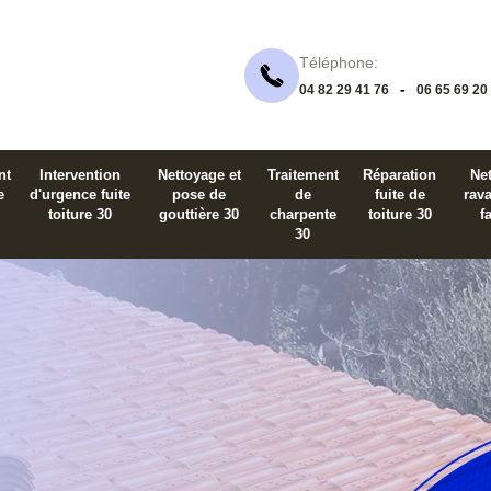
Téléphone:
-
04 82 29 41 76
06 65 69 20
nt
Intervention
Nettoyage et
Traitement
Réparation
Net
e
d'urgence fuite
pose de
de
fuite de
rav
toiture 30
gouttière 30
charpente
toiture 30
f
30