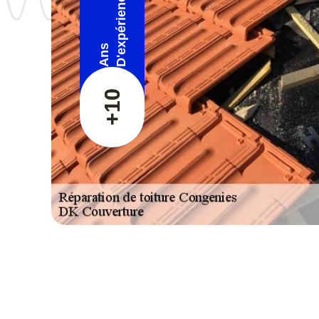
D'expérience
Ans
+10