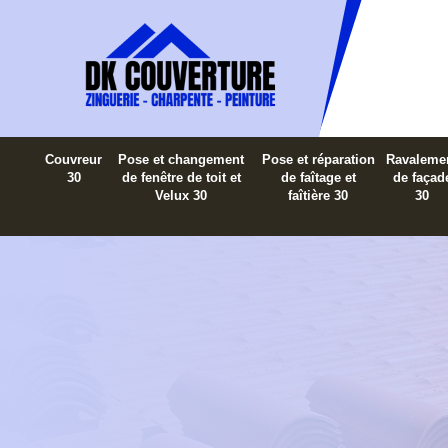
Couvreur
Pose et changement
Pose et réparation
Ravaleme
30
de fenêtre de toit et
de faîtage et
de façad
Velux 30
faîtière 30
30