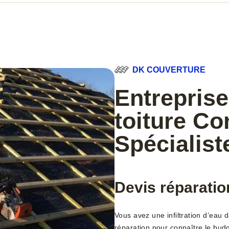
DK COUVERTURE
Entreprise
toiture Co
Spécialist
Devis réparatio
Vous avez une infiltration d’eau 
réparation pour connaître le bud