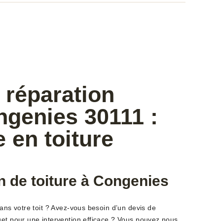
 réparation
ngenies 30111 :
e en toiture
n de toiture à Congenies
dans votre toit ? Avez-vous besoin d’un devis de
get pour une intervention efficace ? Vous pouvez nous