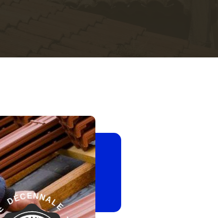
-
E
L
G
A
A
N
R
N
A
E
N