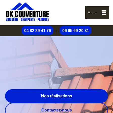
Menu
04 82 29 41 76
-
06 65 69 20 31
Nos réalisations
Contactez-nous