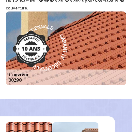
DK Couverture l’obtention de bon devis pour vos travaux de
couverture.
-
E
L
G
A
A
N
R
N
A
E
N
C
T
É
I
D
E
E
D
I
É
T
C
N
E
A
N
R
N
A
A
G
L
-
E